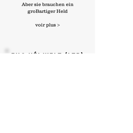
Aber sie brauchen ein
groBartiger Held
voir plus >
Eng néi Welt (LTB)
Mir présenteiren ierch eis nei
Welt,
Mir weisen ierch wéi se eis
gefiillt,
Hei funktionéiert alles ouni
Geld,
Keng Prominenz a keen
deen sech verstellt.
voir plus >