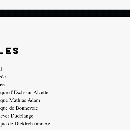
les
l
cée
ée
que d’Esch-sur Alzette
ique Mathias Adam
ique de Bonnevoie
iever Dudelange
que de Diekirch (annexe