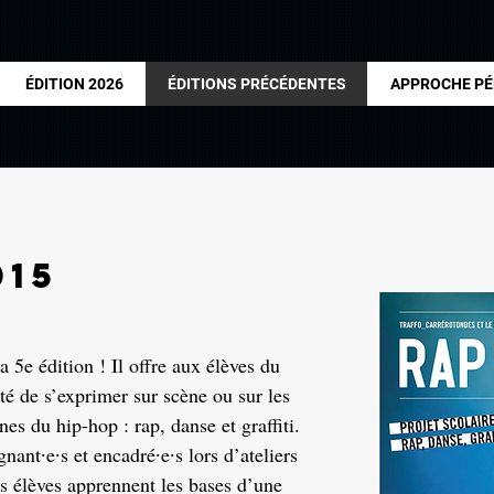
ÉDITION 2026
ÉDITIONS PRÉCÉDENTES
APPROCHE P
015
 5e édition ! Il offre aux élèves du
té de s’exprimer sur scène ou sur les
es du hip-hop : rap, danse et graffiti.
ant∙e∙s et encadré∙e∙s lors d’ateliers
les élèves apprennent les bases d’une