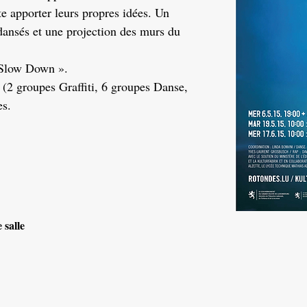
ite apporter leurs propres idées. Un
 dansés et une projection des murs du
« Slow Down ».
 (2 groupes Graffiti, 6 groupes Danse,
es.
 salle