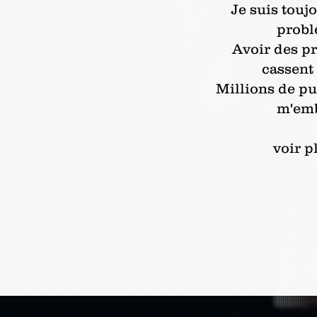
Je suis touj
prob
Avoir des p
cassent 
Millions de pun
m'em
voir p