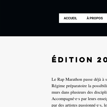
ACCUEIL
À PROPOS
édition 2
Le Rap Marathon passe déjà à sa
Régime préparatoire la possibili
murs dans plusieurs des disciplin
Accompagné∙e∙s par leurs enseign
par des artistes passionné∙e∙s, 