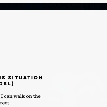
is situation
OSL)
 I can walk on the
treet