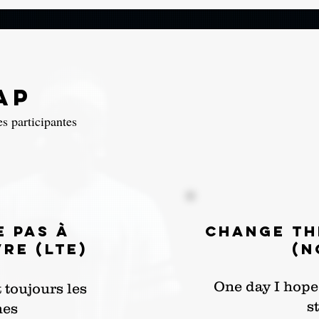
ap
es participantes
e pas à
Change th
re (LTE)
(N
One day I hope
 toujours les
s
es