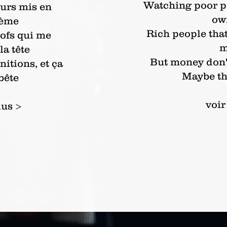
Watching poor p
ours mis en
ow
lème
Rich people tha
rofs qui me
m
la tête
But money don'
itions, et ça
Maybe th
bête
voir
lus >