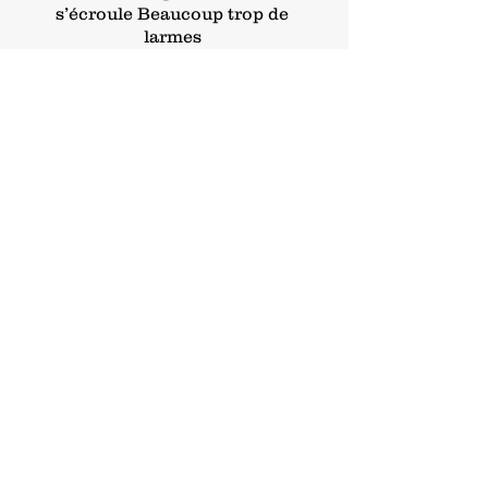
s’écroule Beaucoup trop de
larmes
Et du sang qui coulent
voir plus >
© Eric Engel